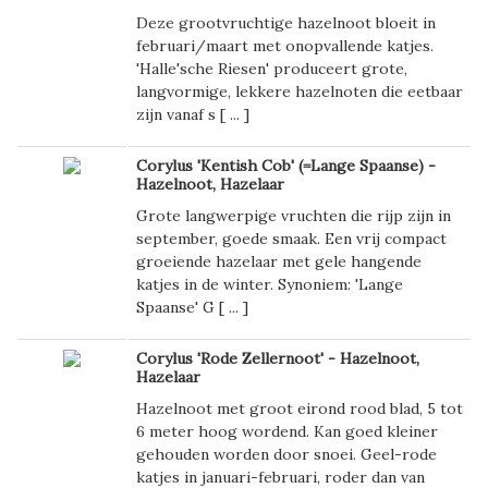
Deze grootvruchtige hazelnoot bloeit in
februari/maart met onopvallende katjes.
'Halle'sche Riesen' produceert grote,
langvormige, lekkere hazelnoten die eetbaar
zijn vanaf s [
...
]
Corylus 'Kentish Cob' (=Lange Spaanse) -
Hazelnoot, Hazelaar
Grote langwerpige vruchten die rijp zijn in
september, goede smaak. Een vrij compact
groeiende hazelaar met gele hangende
katjes in de winter. Synoniem: 'Lange
Spaanse' G [
...
]
Corylus 'Rode Zellernoot' - Hazelnoot,
Hazelaar
Hazelnoot met groot eirond rood blad, 5 tot
6 meter hoog wordend. Kan goed kleiner
gehouden worden door snoei. Geel-rode
katjes in januari-februari, roder dan van