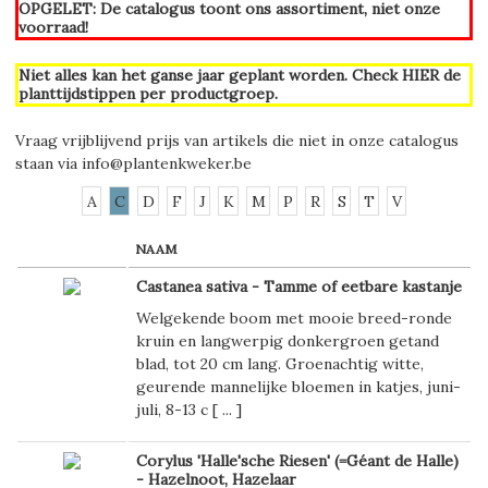
OPGELET: De catalogus toont ons assortiment, niet onze
voorraad!
Niet alles kan het ganse jaar geplant worden. Check
HIER
de
planttijdstippen per productgroep.
Vraag vrijblijvend prijs van artikels die niet in onze catalogus
staan via
info@plantenkweker.be
A
C
D
F
J
K
M
P
R
S
T
V
NAAM
Castanea sativa - Tamme of eetbare kastanje
Welgekende boom met mooie breed-ronde
kruin en langwerpig donkergroen getand
blad, tot 20 cm lang. Groenachtig witte,
geurende mannelijke bloemen in katjes, juni-
juli, 8-13 c [
...
]
Corylus 'Halle'sche Riesen' (=Géant de Halle)
- Hazelnoot, Hazelaar