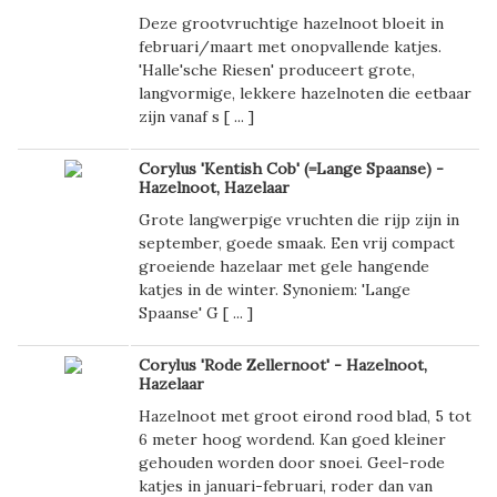
Deze grootvruchtige hazelnoot bloeit in
februari/maart met onopvallende katjes.
'Halle'sche Riesen' produceert grote,
langvormige, lekkere hazelnoten die eetbaar
zijn vanaf s [
...
]
Corylus 'Kentish Cob' (=Lange Spaanse) -
Hazelnoot, Hazelaar
Grote langwerpige vruchten die rijp zijn in
september, goede smaak. Een vrij compact
groeiende hazelaar met gele hangende
katjes in de winter. Synoniem: 'Lange
Spaanse' G [
...
]
Corylus 'Rode Zellernoot' - Hazelnoot,
Hazelaar
Hazelnoot met groot eirond rood blad, 5 tot
6 meter hoog wordend. Kan goed kleiner
gehouden worden door snoei. Geel-rode
katjes in januari-februari, roder dan van