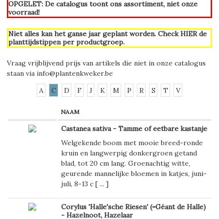
OPGELET: De catalogus toont ons assortiment, niet onze
voorraad!
Niet alles kan het ganse jaar geplant worden. Check
HIER
de
planttijdstippen per productgroep.
Vraag vrijblijvend prijs van artikels die niet in onze catalogus
staan via
info@plantenkweker.be
A
C
D
F
J
K
M
P
R
S
T
V
NAAM
Castanea sativa - Tamme of eetbare kastanje
Welgekende boom met mooie breed-ronde
kruin en langwerpig donkergroen getand
blad, tot 20 cm lang. Groenachtig witte,
geurende mannelijke bloemen in katjes, juni-
juli, 8-13 c [
...
]
Corylus 'Halle'sche Riesen' (=Géant de Halle)
- Hazelnoot, Hazelaar