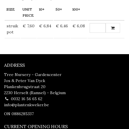
SIZE
UNIT
10+
50+
100+
PRICE
struik
€ 7,60
€ 6,84
€ 6,46
€ 6,08
pot
ADDRESS
Tree Nursery - Gardencenter
Jos & Peter Van Dyck
Plankenbrugstraat 20
2230 Herselt (Ramsel) - Belgium
0032 16 56 65 62
info@plantenkweker.be
ON 0886285337
CURRENT OPENING HOURS