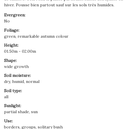
hiver. Pousse bien partout sauf sur les sols très humides.
Evergreen
:
No
Foliage
:
green, remarkable autumn colour
Height
:
01.50m - 02.00m
Shape
:
wide growth
Soil moisture
:
dry, humid, normal
Soil type
:
all
Sunlight
:
partial shade, sun
Use
:
borders, groups, solitary bush