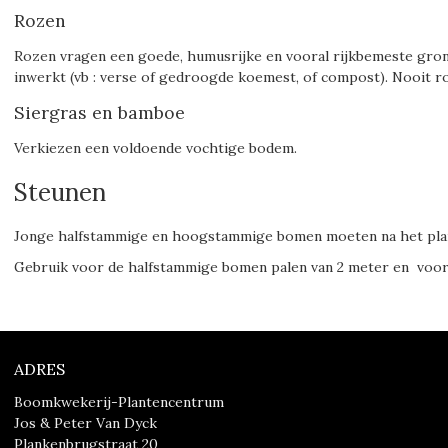
Rozen
Rozen vragen een goede, humusrijke en vooral rijkbemeste gron
inwerkt (vb : verse of gedroogde koemest, of compost). Nooit 
Siergras en bamboe
Verkiezen een voldoende vochtige bodem.
Steunen
Jonge halfstammige en hoogstammige bomen moeten na het plant
Gebruik voor de halfstammige bomen palen van 2 meter en voor 
ADRES
Boomkwekerij-Plantencentrum
Jos & Peter Van Dyck
Plankenbrugstraat 20