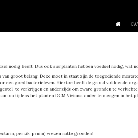
CA
dsel nodig heeft. Dus ook sierplanten hebben voedsel nodig, wat n
 van groot belang. Deze moet in staat zijn de toegediende mestst
or een goed bacterieleven. Hiertoe heeft de grond voldoende orga
gestel te verkrijgen en anderzijds om zware gronden te verluchte
 aan om tijdens het planten DCM Vivimus onder te mengen in het pl
 nectarin, perzik, pruim) vrezen natte gronden!